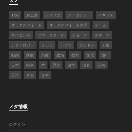
Tips
お土産
アメリカ
アーカンソー
イギリス
オックスフォード
オックスフォード大学
ゲーム
サイエンス
サマースクール
ジョーク
スポーツ
テクノロジー
テレビ
ドイツ
ロンドン
人生
動画
医療
宗教
政治
教育
文化
旅行
日本
時事
本
歴史
留学
研究
芸術
英語
音楽
食事
メタ情報
ログイン