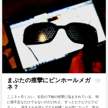
まぶたの痙攣にピンホールメガ
2
ネ？
ここ３ヶ月くらい、右目の下瞼の痙攣に悩まされている。 特
に寝不足なだけでもないのだけれど、ずっとピクピクピクピ
ク・・。 論文とかを読んでても結構これが気になって、気が