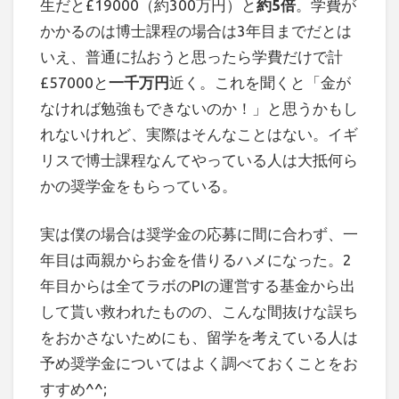
生だと£19000（約300万円）と
約5倍
。学費が
かかるのは博士課程の場合は3年目までだとは
いえ、普通に払おうと思ったら学費だけで計
£57000と
一千万円
近く。これを聞くと「金が
なければ勉強もできないのか！」と思うかもし
れないけれど、実際はそんなことはない。イギ
リスで博士課程なんてやっている人は大抵何ら
かの奨学金をもらっている。
実は僕の場合は奨学金の応募に間に合わず、一
年目は両親からお金を借りるハメになった。2
年目からは全てラボのPIの運営する基金から出
して貰い救われたものの、こんな間抜けな誤ち
をおかさないためにも、留学を考えている人は
予め奨学金についてはよく調べておくことをお
すすめ^^;