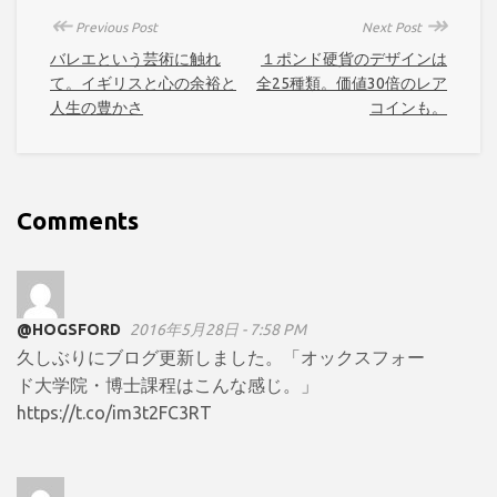
↞
↠
Previous Post
Next Post
バレエという芸術に触れ
１ポンド硬貨のデザインは
て。イギリスと心の余裕と
全25種類。価値30倍のレア
人生の豊かさ
コインも。
Comments
@HOGSFORD
2016年5月28日 - 7:58 PM
久しぶりにブログ更新しました。「オックスフォー
ド大学院・博士課程はこんな感じ。」
https://t.co/im3t2FC3RT