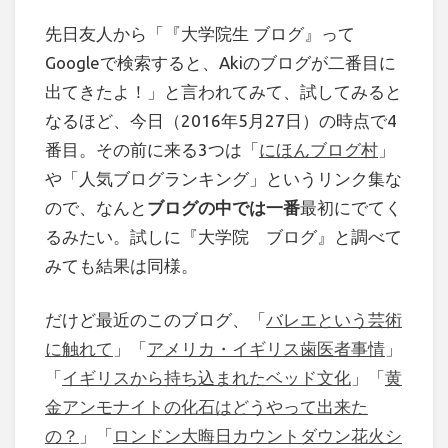
先日友人から「『大学院生 ブログ』って
Googleで検索すると、Akiのブログが二番目に
出てきたよ！」と言われてみて、試してみると
なるほど、今日（2016年5月27日）の時点で4
番目。その前に来る3つは「
にほんブログ村
」
や「人気ブログランキング」というリンク集な
ので、なんと
ブログの中では一番
最初にでてく
るみたい。試しに『大学院 ブログ』と調べて
みても結果は同様。
だけど最近のこのブログ、「
バレエという芸術
に触れて
」「
アメリカ・イギリス歯医者事情
」
「
イギリスから持ち込まれたベッド文化
」「
黄
金アンモナイトの化石はどうやって出来た
の？
」「
ロンドン大晦日カウントダウン花火シ