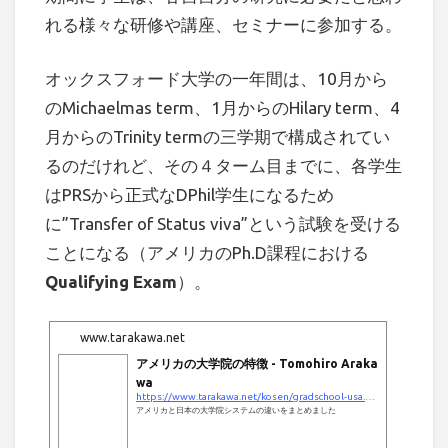
れる様々な研修や講座、セミナーに参加する。
オックスフォード大学の一年間は、10月から
のMichaelmas term、1月からのHilary term、4
月からのTrinity termの三学期で構成されてい
るのだけれど、その４ターム目までに、各学生
はPRSから正式なDPhil学生になるため
に”Transfer of Status viva”という試験を受ける
ことになる（アメリカのPh.D課程における
Qualifying Exam
）。
www.tarakawa.net
アメリカの大学院の特徴 - Tomohiro Araka
wa
https://www.tarakawa.net/kosen/gradschool-usa.html
アメリカと日本の大学院システムの違いをまとめました