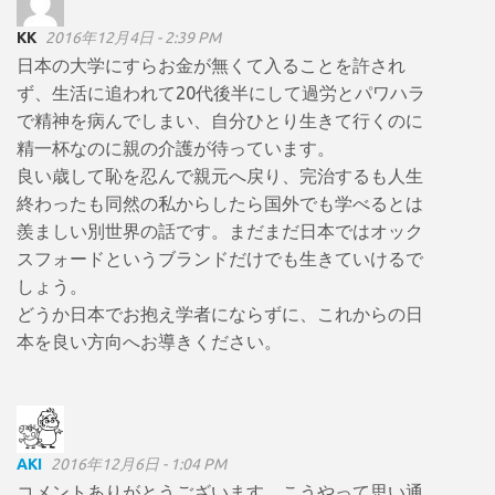
KK
2016年12月4日 - 2:39 PM
日本の大学にすらお金が無くて入ることを許され
ず、生活に追われて20代後半にして過労とパワハラ
で精神を病んでしまい、自分ひとり生きて行くのに
精一杯なのに親の介護が待っています。
良い歳して恥を忍んで親元へ戻り、完治するも人生
終わったも同然の私からしたら国外でも学べるとは
羨ましい別世界の話です。まだまだ日本ではオック
スフォードというブランドだけでも生きていけるで
しょう。
どうか日本でお抱え学者にならずに、これからの日
本を良い方向へお導きください。
AKI
2016年12月6日 - 1:04 PM
コメントありがとうございます。こうやって思い通