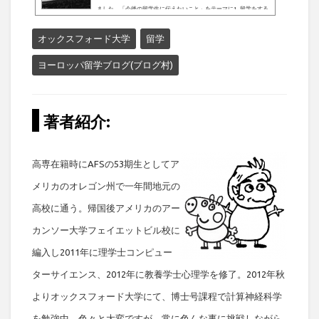
ました。「今後の留学生に伝えたいこと」をテーマに1. 留学をする
きっかけ2. 留学中の生活3. 卒業後のキャリア像(夢)4. これから留学
する学生に伝えたいことを執筆するようにお願いされたので、以前
オックスフォード大学
留学
に書いた「大好きな先生」をベースに加筆しました。ぜひ読んでみ
てください^^探究せよ、真理こそ我らのしるべなり未だにはっきり
ヨーロッパ留学ブログ(ブログ村)
と覚えている幼...
著者紹介:
高専在籍時にAFSの53期生としてア
メリカのオレゴン州で一年間地元の
高校に通う。帰国後アメリカのアー
カンソー大学フェイエットビル校に
編入し2011年に理学士コンピュー
ターサイエンス、2012年に教養学士心理学を修了。2012年秋
よりオックスフォード大学にて、博士号課程で計算神経科学
を勉強中。色々と大変ですが、常に色んな事に挑戦しながら