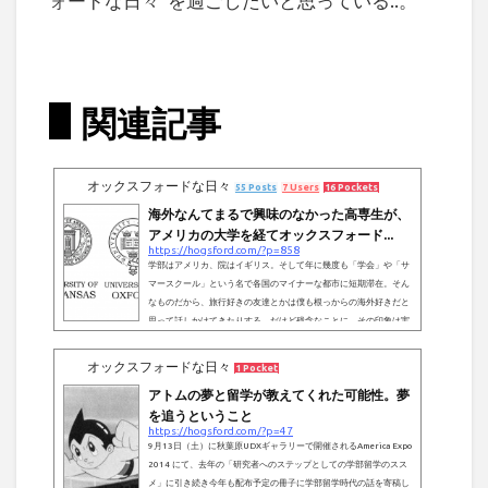
ォードな日々”を過ごしたいと思っている..。
関連記事
オックスフォードな日々
55 Posts
7 Users
16 Pockets
海外なんてまるで興味のなかった高専生が、
アメリカの大学を経てオックスフォード...
https://hogsford.com/?p=858
学部はアメリカ、院はイギリス。そして年に幾度も「学会」や「サ
マースクール」という名で各国のマイナーな都市に短期滞在。そん
なものだから、旅行好きの友達とかは僕も根っからの海外好きだと
思って話しかけてきたりする。だけど残念なことに、その印象は実
のところ全くの勘違いだったりする..。にも関わらず、10年前に高
校留学を決意して以来、気づけば僕の海外生活は今年でもう9年目
オックスフォードな日々
1 Pocket
に差し掛かる。先日パソコンの整理をしていたら、2012年の「第1
アトムの夢と留学が教えてくれた可能性。夢
回カガクシャ・ネット総会」で、留学を考えている学生に向けて作
ったスライドが出て...
を追うということ
https://hogsford.com/?p=47
9月13日（土）に秋葉原UDXギャラリーで開催されるAmerica Expo
2014 にて、去年の「研究者へのステップとしての学部留学のスス
メ」に引き続き今年も配布予定の冊子に学部留学時代の話を寄稿し