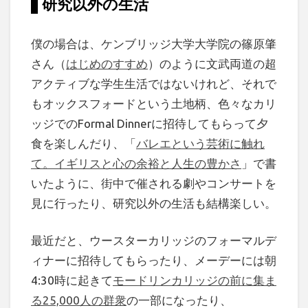
研究以外の生活
僕の場合は、ケンブリッジ大学大学院の篠原肇
さん（
はじめのすすめ
）のように文武両道の超
アクティブな学生生活ではないけれど、それで
もオックスフォードという土地柄、色々なカリ
ッジでのFormal Dinnerに招待してもらって夕
食を楽しんだり、「
バレエという芸術に触れ
て。イギリスと心の余裕と人生の豊かさ
」で書
いたように、街中で催される劇やコンサートを
見に行ったり、研究以外の生活も結構楽しい。
最近だと、ウースターカリッジのフォーマルデ
ィナーに招待してもらったり、メーデーには朝
4:30時に起きて
モードリンカリッジの前に集ま
る25,000人の群衆
の一部になったり、