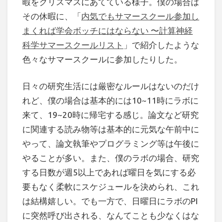
暇をクリスマスにあてている様子。僕の場合は
その休暇に、「
内気でもサマースクール参加し
まくれば学会ボッチにはならない 〜計算神経
科学サマースクールリスト
」で紹介したような
色々なサマースクールに参加したりした。
日々の研究生活には厳密なルールはないのだけ
れど、僕の場合は基本的には10~11時にラボに
来て、19~20時に帰宅する感じ。論文など研究
に関連する読み物等は基本的に元気な午前中に
やって、論文執筆やプログラミング等は午後に
やることが多い。また、僕のラボの場合、研究
する日数が週5以上であれば曜日を気にする必
要もなく柔軟にスケジュールを決められ、これ
は結構嬉しい。でも一方で、日曜日にラボのPI
に突然呼び出される、なんてことも少なくはな