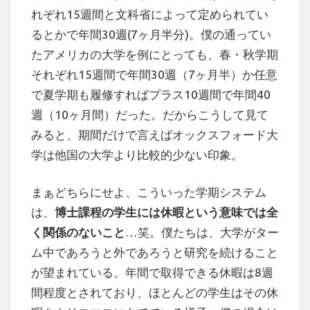
れぞれ15週間と文科省によって定められてい
るとかで年間30週(7ヶ月半分)。僕の通ってい
たアメリカの大学を例にとっても、春・秋学期
それぞれ15週間で年間30週（7ヶ月半）か任意
で夏学期も履修すればプラス10週間で年間40
週（10ヶ月間）だった。だからこうして見て
みると、期間だけで言えばオックスフォード大
学は他国の大学より比較的少ない印象。
まぁどちらにせよ、こういった学期システム
は、
博士課程の学生には休暇という意味では全
く関係のないこと
…笑。僕たちは、大学がター
ム中であろうと外であろうと研究を続けること
が望まれている。年間で取得できる休暇は8週
間程度とされており、ほとんどの学生はその休