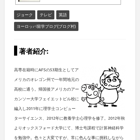
ジョーク
テレビ
英語
ヨーロッパ留学ブログ(ブログ村)
著者紹介:
高専在籍時にAFSの53期生としてア
メリカのオレゴン州で一年間地元の
高校に通う。帰国後アメリカのアー
カンソー大学フェイエットビル校に
編入し2011年に理学士コンピュー
ターサイエンス、2012年に教養学士心理学を修了。2012年秋
よりオックスフォード大学にて、博士号課程で計算神経科学
を勉強中。色々と大変ですが、常に色んな事に挑戦しながら