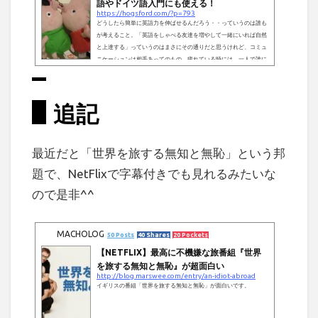
語やドイツ語入門にも使える！
https://hogsford.com/?p=793
どうしたら簡単に英語力を伸ばせるんだろう・・っていうのは誰も
が考えること。「英語をしゃべる友達を増やして一緒にいれば自然
と上達する」っていうのはまさにその通りだと思うけれど、コミュ
ニケーションは相手あってのもの。疲れている時には、一人で誰に
も気を使うことなくだらーーっとしてたいと思うこともあるのが人
間..。そんなアンチソーシャル(笑)でも英語力を伸ばせる方法として
よく言われるのが、英語の映画とかドラマ鑑賞。以前にはこのブロ
追記
グでも「An Idiot Abroadでイギリス英語に慣れる」というタイト
ルで、当時ハマっ...
最近だと「世界を旅する無知と無恥」という邦
題で、NetFlixで字幕付きでも見れるみたいな
ので是非^^
MACHOLOG
50 Posts
40 Shares
20 Pockets
【NETFLIX】最高に不機嫌な旅番組『世界
を旅する無知と無恥』が超面白い
http://blog.marswee.com/entry/an-idiot-abroad
イギリスの番組「世界を旅する無知と無恥」が面白いです。