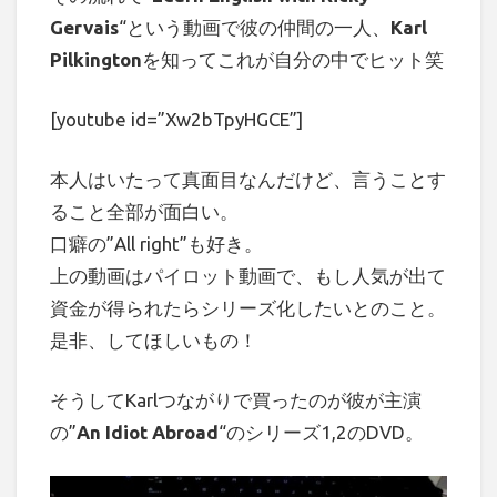
Gervais
“という動画で彼の仲間の一人、
Karl
Pilkington
を知ってこれが自分の中でヒット笑
[youtube id=”Xw2bTpyHGCE”]
本人はいたって真面目なんだけど、言うことす
ること全部が面白い。
口癖の”All right”も好き。
上の動画はパイロット動画で、もし人気が出て
資金が得られたらシリーズ化したいとのこと。
是非、してほしいもの！
そうしてKarlつながりで買ったのが彼が主演
の”
An Idiot Abroad
“のシリーズ1,2のDVD。