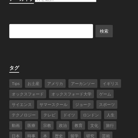
タグ
Tips
お土産
アメリカ
アーカンソー
イギリス
オックスフォード
オックスフォード大学
ゲーム
サイエンス
サマースクール
ジョーク
スポーツ
テクノロジー
テレビ
ドイツ
ロンドン
人生
動画
医療
宗教
政治
教育
文化
旅行
日本
時事
本
歴史
留学
研究
芸術