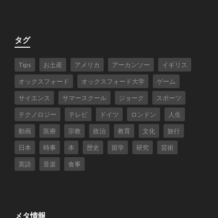
タグ
Tips
お土産
アメリカ
アーカンソー
イギリス
オックスフォード
オックスフォード大学
ゲーム
サイエンス
サマースクール
ジョーク
スポーツ
テクノロジー
テレビ
ドイツ
ロンドン
人生
動画
医療
宗教
政治
教育
文化
旅行
日本
時事
本
歴史
留学
研究
芸術
英語
音楽
食事
メタ情報