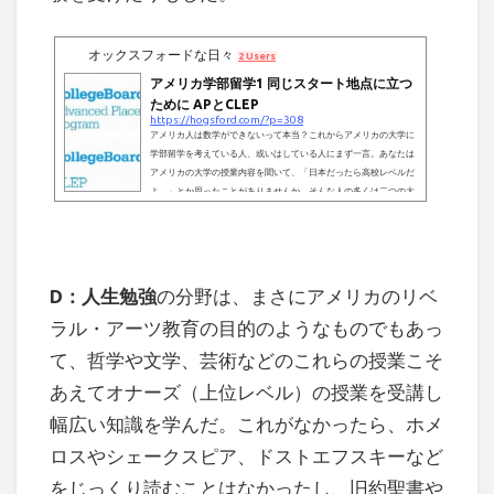
オックスフォードな日々
2 Users
アメリカ学部留学1 同じスタート地点に立つ
ために APとCLEP
https://hogsford.com/?p=308
アメリカ人は数学ができないって本当？これからアメリカの大学に
学部留学を考えている人、或いはしている人にまず一言。あなたは
アメリカの大学の授業内容を聞いて、「日本だったら高校レベルだ
よ。」とか思ったことがありませんか。そんな人の多くは二つの大
切なことを見落としています。一つ目は、アメリカの高校生もある
程度の学生であれば"その高校レベル"の事を、日本と同じように高
校でやっているということ。二つ目は、例えば微分を学び始めるCa
lculus I、積分が入ってくるCalculus II、その応用を学ぶCalculus
III。...
D：人生勉強
の分野は、まさにアメリカのリベ
ラル・アーツ教育の目的のようなものでもあっ
て、哲学や文学、芸術などのこれらの授業こそ
あえてオナーズ（上位レベル）の授業を受講し
幅広い知識を学んだ。これがなかったら、ホメ
ロスやシェークスピア、ドストエフスキーなど
をじっくり読むことはなかったし、旧約聖書や