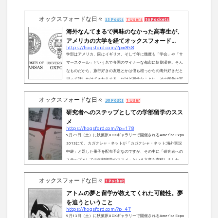
オックスフォードな日々
55 Posts
7 Users
16 Pockets
海外なんてまるで興味のなかった高専生が、
アメリカの大学を経てオックスフォード...
https://hogsford.com/?p=858
学部はアメリカ、院はイギリス。そして年に幾度も「学会」や「サ
マースクール」という名で各国のマイナーな都市に短期滞在。そん
なものだから、旅行好きの友達とかは僕も根っからの海外好きだと
思って話しかけてきたりする。だけど残念なことに、その印象は実
のところ全くの勘違いだったりする..。にも関わらず、10年前に高
校留学を決意して以来、気づけば僕の海外生活は今年でもう9年目
オックスフォードな日々
30 Posts
1 User
に差し掛かる。先日パソコンの整理をしていたら、2012年の「第1
研究者へのステップとしての学部留学のスス
回カガクシャ・ネット総会」で、留学を考えている学生に向けて作
ったスライドが出て...
メ
https://hogsford.com/?p=178
9月21日（土）に秋葉原UDXギャラリーで開催されるAmerica Expo
2013にて、カガクシャ・ネットが「カガクシャ・ネット:海外実況
中継」と題した冊子を配布予定なのですが、その中に「研究者への
ステップとしての学部留学のススメ」という文章を寄稿しました。
以前に投稿した「アメリカ学部留学1 同じスタート地点に立つた
め」「アメリカ学部留学2 大学選び - 学費と大学ランキング」「ア
オックスフォードな日々
1 Pocket
メリカ学部留学3 オナーズプログラムのススメ」と重複する点もい
アトムの夢と留学が教えてくれた可能性。夢
くつかありますが興味があれば是非読んでみてください。 研究者へ
のステップとし...
を追うということ
https://hogsford.com/?p=47
9月13日（土）に秋葉原UDXギャラリーで開催されるAmerica Expo