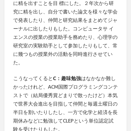
に精を出すことを目 標にした。２年次から研
究に精を出し、自分で書いた論文を様々な学会
で発表したり、仲間と研究結果をまとめてジャ
ーナルに出したりもした。コンピュータサ イ
エンスの授業の授業助手を務めたり、心理学の
研究室の実験助手として参加したりもして、常
に幾つもの授業外の活動を同時進行させてい
た。
こうなってくると
C：趣味勉強
はなかなか難し
かったけれど、ACM国際プログラミングコンテ
ストで（結局優秀賞どまりで散ったけど）本気
で世界大会進出を目指して仲間と毎週土曜日の
半日を割いたりしたし、一方で化学と経済を長
期休みなどに勉強してCLEPという単位認定試
験を受けたりもした。