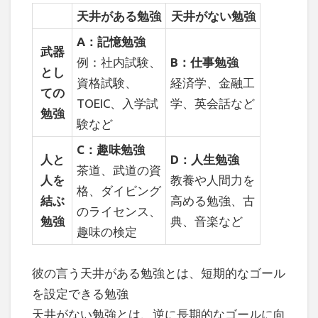
天井がある勉強
天井がない勉強
A：記憶勉強
武器
例：社内試験、
B：仕事勉強
とし
資格試験、
経済学、金融工
ての
TOEIC、入学試
学、英会話など
勉強
験など
C：趣味勉強
人と
D：人生勉強
茶道、武道の資
人を
教養や人間力を
格、ダイビング
結ぶ
高める勉強、古
のライセンス、
勉強
典、音楽など
趣味の検定
彼の言う天井がある勉強とは、短期的なゴール
を設定できる勉強
天井がない勉強とは、逆に長期的なゴールに向