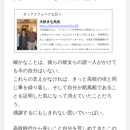
オックスフォードな日々
大好きな先生
https://hogsford.com/?p=38
今日朝起きると、アーカンソー大学時代にお世話になったトンプソ
ン先生からメールが。なんだろうと思って見てみると、学部時代に
出した論文のジャーナルのエディターから、今度出す関連書籍のチ
ャプターを書いてほしいという依頼があったとのこと。学部時代の
メールはもう使えなくなっていたから先生に教えてもらわなければ
知りもしなかった。この先生には本当にお世話になりっぱなし。今
日はそんな先生のことを懐かしく思い返していた。僕は高専にいた
確かなことは、彼らの彼女らの誰一人がかけて
頃、あまり目立った学生ではなかった。授業中に発言するわけでも
も今の自分はいない。
ないし、オフィス...
これらの支えがなければ、きっと高校の頃と同
じ事を繰り返し、そして自分が紙風船であるこ
とを証明した気になって消えていたことだろ
う。
感謝するにもしきれない思いでいっぱい。
高校時代から長いこと自分を苦しめてきたこの