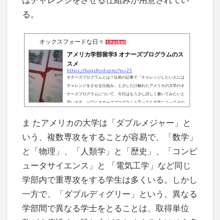
る。
オックスフォードな日々
1 Pocket
アメリカ学部留学3 オナーズプログラムのス
スメ
https://hogsford.com/?p=25
オナーズプログラムとは？以前の記事で「チャレンジしたい人には
チャレンジをさせる仕組み」と少しだけ触れたアメリカの大学のオ
ナーズプログラムについて、今日はもう少し詳しく書いてみたいと
思います。一口にオナーズプログラムと言っても大学によってその
定義や意味は大きく変わってくるのですが、基本的なその目的は、
主に比較的入試の容易な地方の州立大学等において、優秀な学生や
ま たアメリカの大学は「ダブルメジャー」と
意欲の高い学生を正当に評価するためであると認識しています。
いう、複数専攻をすることが容易で、「数学」
「アメリカ学部留学2 大学選び - 学費と大学ランキング」でも書い
たように、アメリカ...
と「物理」、「人類学」と「歴史」、「コンピ
ュータサイエンス」と 「電気工学」など同じ
学部内で重専攻をする学生は多くいる。しかし
一方で、「ダブルディグリー」という、異なる
学部間で異なる学士をとることは、取得単位