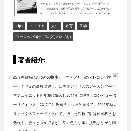
2014 にて、去年の「研究者へのステップとしての学部留学のスス
メ」に引き続き今年も配布予定の冊子に学部留学時代の話を寄稿し
ました。「今後の留学生に伝えたいこと」をテーマに1. 留学をする
きっかけ2. 留学中の生活3. 卒業後のキャリア像(夢)4. これから留学
する学生に伝えたいことを執筆するようにお願いされたので、以前
Tips
アメリカ
人生
教育
留学
に書いた「大好きな先生」をベースに加筆しました。ぜひ読んでみ
てください^^探究せよ、真理こそ我らのしるべなり未だにはっきり
ヨーロッパ留学ブログ(ブログ村)
と覚えている幼...
著者紹介:
高専在籍時にAFSの53期生としてアメリカのオレゴン州で
一年間地元の高校に通う。帰国後アメリカのアーカンソー大
学フェイエットビル校に編入し2011年に理学士コンピュータ
ーサイエンス、2012年に教養学士心理学を修了。2012年秋よ
りオックスフォード大学にて、博士号課程で計算神経科学を
勉強中。色々と大変ですが、常に色んな事に挑戦しながら精