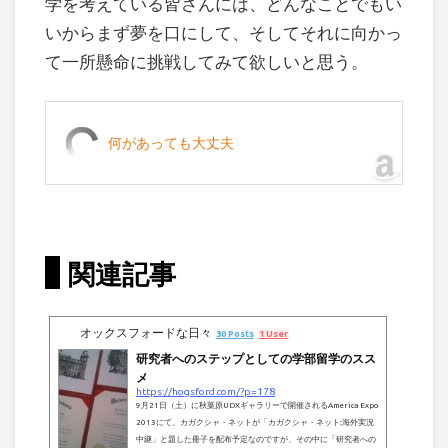
学を考えている皆さんには、どんなことでもい
いからまず夢を口にして、そしてそれに向かっ
て一所懸命に挑戦してみて欲しいと思う。
何があっても大丈夫
関連記事
オックスフォードな日々
30 Posts
1 User
研究者へのステップとしての学部留学のスス
メ
https://hogsford.com/?p=178
9月21日（土）に秋葉原UDXギャラリーで開催されるAmerica Expo
2013にて、カガクシャ・ネットが「カガクシャ・ネット:海外実況
中継」と題した冊子を配布予定なのですが、その中に「研究者への