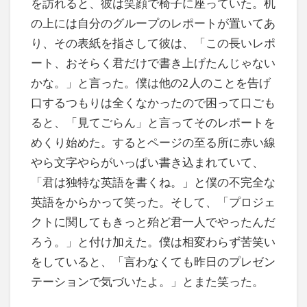
を訪れると、彼は笑顔で椅子に座っていた。机
の上には自分のグループのレポートが置いてあ
り、その表紙を指さして彼は、「この長いレポ
ート、おそらく君だけで書き上げたんじゃない
かな。」と言った。僕は他の2人のことを告げ
口するつもりは全くなかったので困って口ごも
ると、「見てごらん」と言ってそのレポートを
めくり始めた。するとページの至る所に赤い線
やら文字やらがいっぱい書き込まれていて、
「君は独特な英語を書くね。」と僕の不完全な
英語をからかって笑った。そして、「プロジェ
クトに関してもきっと殆ど君一人でやったんだ
ろう。」と付け加えた。僕は相変わらず苦笑い
をしていると、「言わなくても昨日のプレゼン
テーションで気づいたよ。」とまた笑った。