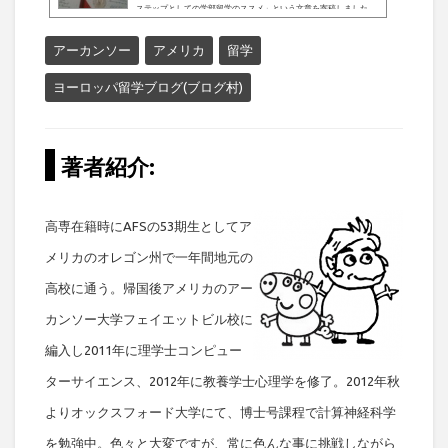
ステップとしての学部留学のススメ」という文章を寄稿しました。
以前に投稿した「アメリカ学部留学1 同じスタート地点に立つた
め」「アメリカ学部留学2 大学選び - 学費と大学ランキング」「ア
アーカンソー
アメリカ
留学
メリカ学部留学3 オナーズプログラムのススメ」と重複する点もい
くつかありますが興味があれば是非読んでみてください。 研究者へ
ヨーロッパ留学ブログ(ブログ村)
のステップとし...
著者紹介:
高専在籍時にAFSの53期生としてア
メリカのオレゴン州で一年間地元の
高校に通う。帰国後アメリカのアー
カンソー大学フェイエットビル校に
編入し2011年に理学士コンピュー
ターサイエンス、2012年に教養学士心理学を修了。2012年秋
よりオックスフォード大学にて、博士号課程で計算神経科学
を勉強中。色々と大変ですが、常に色んな事に挑戦しながら