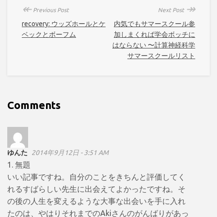
↞
↠
Previous Post
Next Post
recovery: ウッズホールとケ
内気でもサマースクール参
ベックとボーフム
加しまくれば学会ボッチに
はならない 〜計算神経科学
サマースクールリスト
Comments
ゆんた
2014年9月12日 - 3:51 AM
1. 無題
いい記事ですね。自分のことをきちんと評価してく
れるすばらしい先生に出会えてよかったですね。そ
の後の人生を変えるような大事な出会いを手に入れ
たのは、やはりそれまでのAkiさんのがんばりがあっ