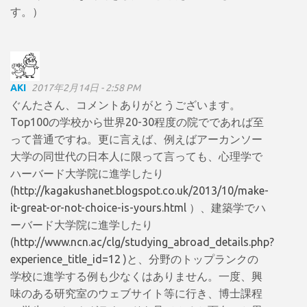
す。）
AKI
2017年2月14日 - 2:58 PM
ぐんたさん、コメントありがとうございます。
Top100の学校から世界20-30程度の院でであれば至
って普通ですね。更に言えば、例えばアーカンソー
大学の同世代の日本人に限って言っても、心理学で
ハーバード大学院に進学したり
(
http://kagakushanet.blogspot.co.uk/2013/10/make-
it-great-or-not-choice-is-yours.html
）、建築学でハ
ーバード大学院に進学したり
(
http://www.ncn.ac/clg/studying_abroad_details.php?
experience_title_id=12
)と、分野のトップランクの
学校に進学する例も少なくはありません。一度、興
味のある研究室のウェブサイト等に行き、博士課程