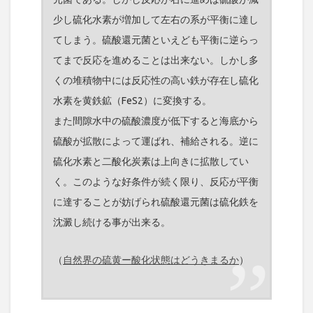
少し硫化水素が増加して左右の系が平衡に達し
てしまう。硫酸還元菌といえども平衡に逆らっ
てまで反応を進めることは出来ない。しかし多
くの堆積物中には反応性の高い鉄が存在し硫化
水素を黄鉄鉱（FeS2）に変換する。
また間隙水中の硫酸濃度が低下すると海底から
硫酸が拡散によって運ばれ、補給される。逆に
硫化水素と二酸化炭素は上向きに拡散してい
く。このような好条件が続く限り、反応が平衡
に達することが妨げられ硫酸還元菌は硫化鉄を
沈澱し続ける事が出来る。
（
自然界の硫黄ー酸化状態はどうきまるか
）