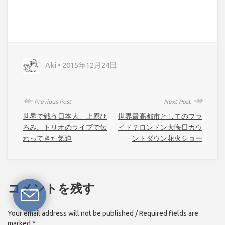
Aki • 2015年12月24日
↞
↠
Previous Post
Next Post
世界で戦う日本人、上原ひ
世界最高都市としてのプラ
ろみ。トリオのライブで伝
イド？ロンドン大晦日カウ
わってきた気迫
ントダウン花火ショー
コメントを残す
Your email address will not be published / Required fields are
marked *