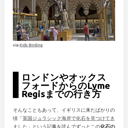
via
Kids Birding
ロンドンやオックス
フォードからのLyme
Regisまでの行き方
そんなこともあって、イギリスに来たばかりの
頃「
英国ジュラシック海岸で化石を見つけてき
ました
」という記事を読んでずっとこの
化石の