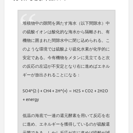
堆積物中の隙間を満たす海水（以下間隙水）中
の硫酸イオンは酸化的な海水から隔離され、有
機物に囲まれた間隙水中に閉じ込められる。こ
のような環境では硫酸より硫化水素が化学的に
安定である。今有機物をメタンに見立てると次
の反応の左辺が不安定となり右に進めばエネル
ギーが放出されることになる：
SO4^(2-) + CH4 + 2H^(+) ＝ H2S + CO2 + 2H2O
+ energy
低温の海底で一連の還元酵素を用いて反応を右
に進め、エネルギーを獲得しているのが硫酸還
元菌である。しかし反応が右に進めば硫酸が減