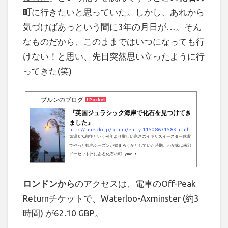
町
に行きたいと思っていた。しかし、あれから
気づけばあっという間に3年の月日が…。そん
なものだから、このままではいつになっても行
けない！と思い、先日突然思い立ったように行
ってきた(笑)
ブルンのブログ
1 Pocket
『英国ジュラシック海岸で化石を見つけてき
ました』
http://ameblo.jp/brunn/entry-11508671583.html
気温０℃前後という例年より厳しい寒さのイギリスイースター休暇
でやっと観光シーズンが始まろうかとしていた時期、わが家は南部
ドーセット州にある化石の町Lyme R…
ロンドンから
のアクセスは、電車のOff-Peak
Returnチケットで、Waterloo-Axminster (約3
時間) が62.10 GBP。