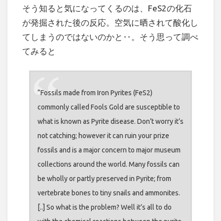
そう知ると気になってくるのは、FeS2の化石
が発掘された後の反応。空気に晒されて酸化し
てしまうのではないのかと‥。そう思って調べ
てみると
“Fossils made from Iron Pyrites (FeS2)
commonly called Fools Gold are susceptible to
what is known as Pyrite disease. Don’t worry it’s
not catching; however it can ruin your prize
fossils and is a major concern to major museum
collections around the world. Many fossils can
be wholly or partly preserved in Pyrite; from
vertebrate bones to tiny snails and ammonites.
[..] So what is the problem? Well it’s all to do