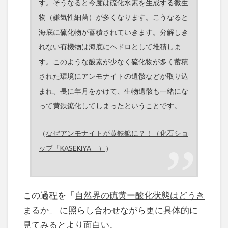
す。そうなると今度は硫化水素を生成する微生
物（嫌気性細菌）が多くなります。こうなると
海底に硫化物が蓄積されていきます。分解しき
れない有機物は海底にヘドロとして堆積しま
す。このような酸素が少なく硫化物が多く蓄積
された環境にアンモナイトの遺骸などが取り込
まれ、長に年月をかけて、生物遺骸も一緒にな
って黄鉄鉱化してしまったということです。
（
なぜアンモナイトが黄鉄鉱に？！（化石ショ
ップ「KASEKIYA」）
）
この過程を「
自然界の硫黄ー酸化状態はどうき
まるか
」 に照らし合わせながら更に具体的に
見てみるとより面白い。