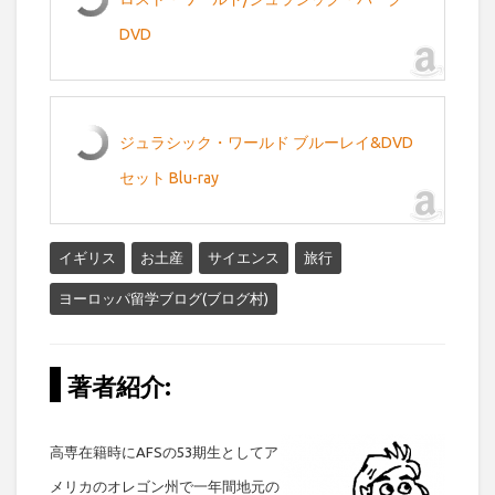
DVD
ジュラシック・ワールド ブルーレイ&DVD
セット Blu-ray
イギリス
お土産
サイエンス
旅行
ヨーロッパ留学ブログ(ブログ村)
著者紹介:
高専在籍時にAFSの53期生としてア
メリカのオレゴン州で一年間地元の