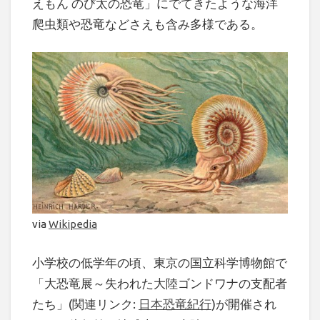
えもん のび太の恐竜」にでてきたような海洋
爬虫類や恐竜などさえも含み多様である。
via
Wikipedia
小学校の低学年の頃、東京の国立科学博物館で
「大恐竜展～失われた大陸ゴンドワナの支配者
たち」(関連リンク:
日本恐竜紀行
)が開催され