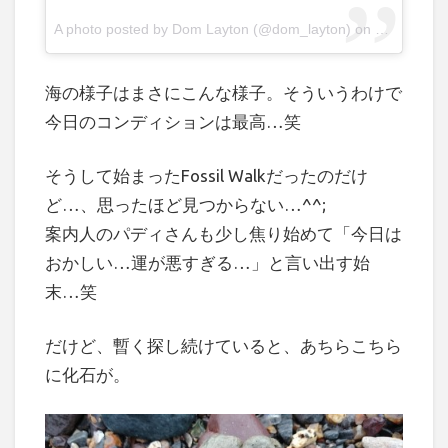
A photo posted by Dom Layton (@dom_layton) on
Dec 23, 20
海の様子はまさにこんな様子。そういうわけで
今日のコンディションは最高…笑
そうして始まったFossil Walkだったのだけ
ど…、思ったほど見つからない…^^;
案内人のパディさんも少し焦り始めて「今日は
おかしい…運が悪すぎる…」と言い出す始
末…笑
だけど、暫く探し続けていると、あちらこちら
に化石が。