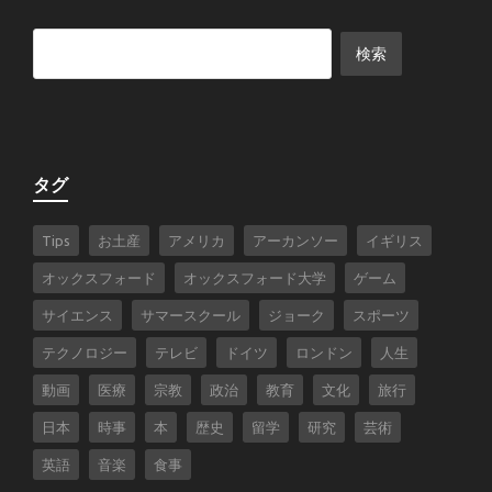
タグ
Tips
お土産
アメリカ
アーカンソー
イギリス
オックスフォード
オックスフォード大学
ゲーム
サイエンス
サマースクール
ジョーク
スポーツ
テクノロジー
テレビ
ドイツ
ロンドン
人生
動画
医療
宗教
政治
教育
文化
旅行
日本
時事
本
歴史
留学
研究
芸術
英語
音楽
食事