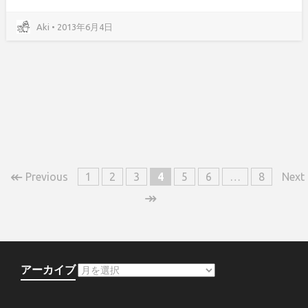
Aki • 2013年6月4日
↞
Previous
1
2
3
4
5
6
…
8
Next
↠
アーカイブ