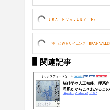
ＢＲＡＩＮ ＶＡＬＬＥＹ（下）
「神」に迫るサイエンス―BRAIN VALLE
関連記事
オックスフォードな日々
3 Posts
15 Shares
7 Pockets
脳科学や人工知能、理系向
理系だからこそわかるこの熱さ
http://hogsford.com/?p=1346