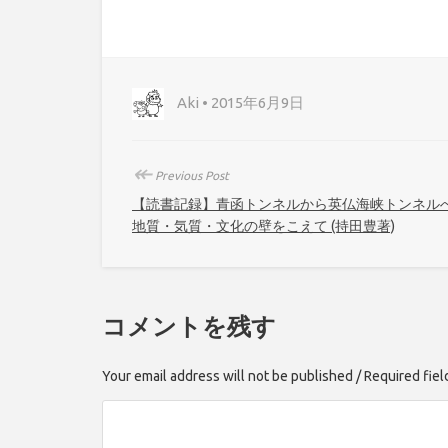
Aki • 2015年6月9日
↞
Previous Post
【読書記録】青函トンネルから英仏海峡トンネル
地質・気質・文化の壁をこえて (持田豊著)
コメントを残す
Your email address will not be published / Required fie