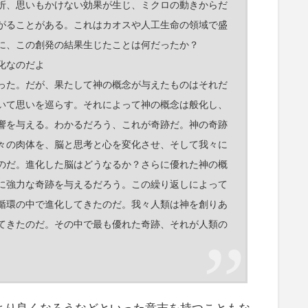
折、思いもかけない効果が生じ、ミクロの動きからだ
がることがある。これはカオスや人工生命の領域で盛
に、この創発の結果生じたことは何だったか？
化なのだよ
った。だが、果たして神の概念が与えたものはそれだ
いて思いを巡らす。それによって神の概念は般化し、
響を与える。わかるだろう、これが奇跡だ。神の奇跡
々の肉体を、脳と思考と心を変化させ、そして我々に
のだ。進化した脳はどうなるか？さらに優れた神の概
に強力な奇跡を与えるだろう。この繰り返しによって
循環の中で進化してきたのだ。我々人類は神を創りあ
てきたのだ。その中で最も優れた奇跡、それが人類の
より良くなろうなどといった意志を持つこともな