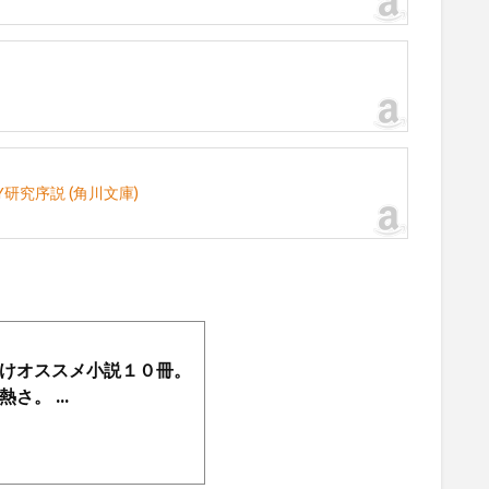
Y研究序説 (角川文庫)
けオススメ小説１０冊。
。 ...