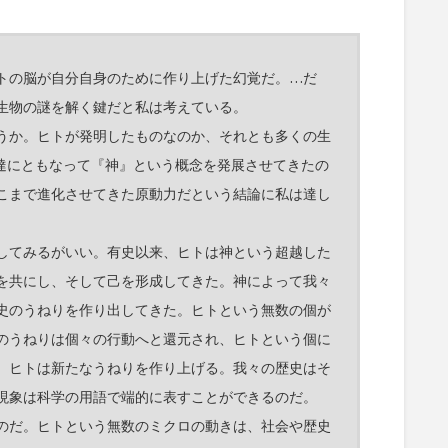
トの脳が自分自身のために作り上げた幻覚だ。…だ
生物の謎を解く鍵だと私は考えている。
うか。ヒトが発明したものなのか、それとも多くの生
発達にともなって『神』という概念を発展させてきたの
こまで進化させてきた原動力だという結論に私は達し
してみるがいい。有史以来、ヒトは神という超越した
を共にし、そして己を形成してきた。神によって我々
史のうねりを作り出してきた。ヒトという無数の個が
のうねりは個々の行動へと還元され、ヒトという個に
、ヒトは新たなうねりを作り上げる。我々の歴史はそ
現象は科学の用語で端的に表すことができるのだ。
のだ。ヒトという無数のミクロの動きは、社会や歴史