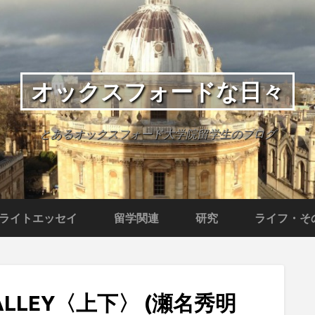
オックスフォードな日々
とあるオックスフォード大学院留学生のブログ
ライトエッセイ
留学関連
研究
ライフ・そ
ALLEY〈上下〉 (瀬名秀明