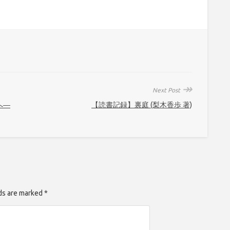
↠
Next Post
へ―
【読書記録】裏庭 (梨木香歩 著)
lds are marked *