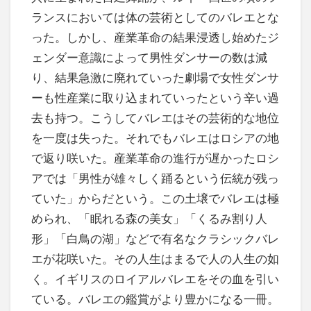
ランスにおいては体の芸術としてのバレエとな
った。しかし、産業革命の結果浸透し始めたジ
ェンダー意識によって男性ダンサーの数は減
り、結果急激に廃れていった劇場で女性ダンサ
ーも性産業に取り込まれていったという辛い過
去も持つ。こうしてバレエはその芸術的な地位
を一度は失った。それでもバレエはロシアの地
で返り咲いた。産業革命の進行が遅かったロシ
アでは「男性が雄々しく踊るという伝統が残っ
ていた」からだという。この土壌でバレエは極
められ、「眠れる森の美女」「くるみ割り人
形」「白鳥の湖」などで有名なクラシックバレ
エが花咲いた。その人生はまるで人の人生の如
く。イギリスのロイアルバレエをその血を引い
ている。バレエの鑑賞がより豊かになる一冊。