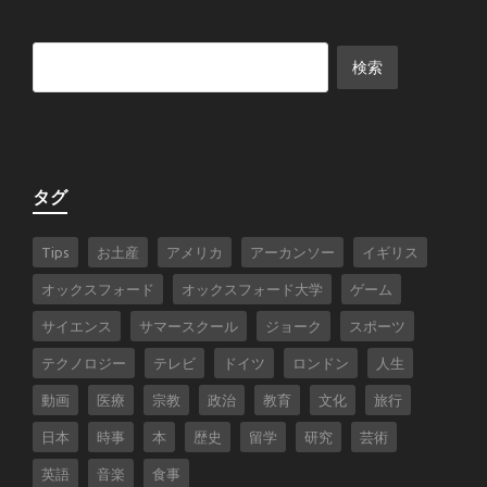
タグ
Tips
お土産
アメリカ
アーカンソー
イギリス
オックスフォード
オックスフォード大学
ゲーム
サイエンス
サマースクール
ジョーク
スポーツ
テクノロジー
テレビ
ドイツ
ロンドン
人生
動画
医療
宗教
政治
教育
文化
旅行
日本
時事
本
歴史
留学
研究
芸術
英語
音楽
食事