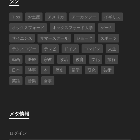
タグ
Tips
お土産
アメリカ
アーカンソー
イギリス
オックスフォード
オックスフォード大学
ゲーム
サイエンス
サマースクール
ジョーク
スポーツ
テクノロジー
テレビ
ドイツ
ロンドン
人生
動画
医療
宗教
政治
教育
文化
旅行
日本
時事
本
歴史
留学
研究
芸術
英語
音楽
食事
メタ情報
ログイン