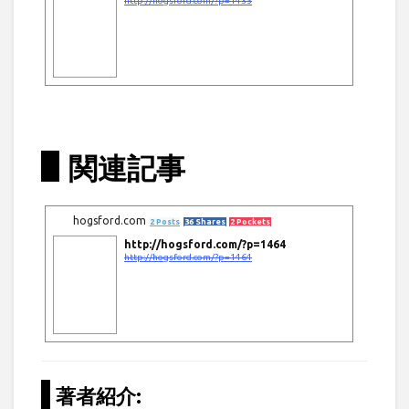
http://hogsford.com/?p=1435
関連記事
hogsford.com
2 Posts
36 Shares
2 Pockets
http://hogsford.com/?p=1464
http://hogsford.com/?p=1464
著者紹介: