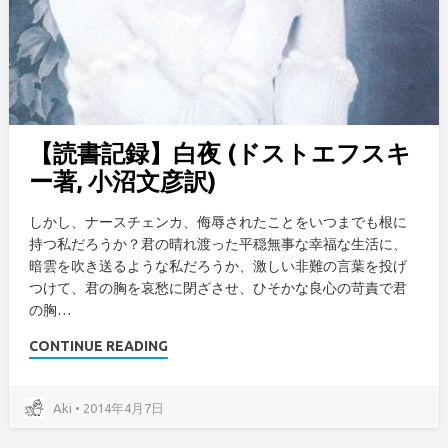
【読書記録】白夜 (ドストエフスキ
ー著, 小沼文彦訳)
しかし、ナースチェンカ、侮辱されたことをいつまでも根に
持つ私だろうか？君の晴れ渡った平穏無事な幸福な生活に、
暗雲を吹き送るような私だろうか、激しい非難の言葉を投げ
つけて、君の胸を哀愁に閉ざさせ、ひそかな良心の苛責で君
の胸…
CONTINUE READING
Aki • 2014年4月7日