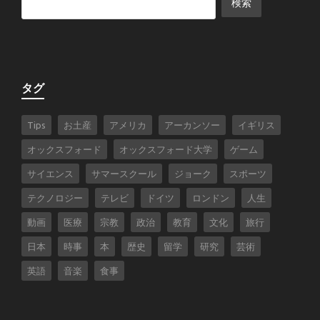
タグ
Tips
お土産
アメリカ
アーカンソー
イギリス
オックスフォード
オックスフォード大学
ゲーム
サイエンス
サマースクール
ジョーク
スポーツ
テクノロジー
テレビ
ドイツ
ロンドン
人生
動画
医療
宗教
政治
教育
文化
旅行
日本
時事
本
歴史
留学
研究
芸術
英語
音楽
食事