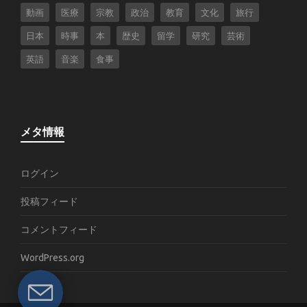
動画
医療
宗教
政治
教育
文化
旅行
日本
時事
本
歴史
留学
研究
芸術
英語
音楽
食事
メタ情報
ログイン
投稿フィード
コメントフィード
WordPress.org