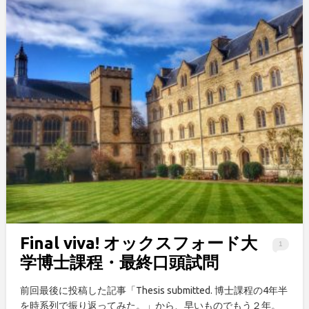
Final viva! オックスフォード大
1
学博士課程・最終口頭試問
前回最後に投稿した記事「Thesis submitted. 博士課程の4年半
を時系列で振り返ってみた。」から、早いものでもう２年。