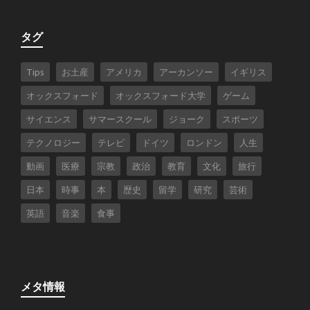
タグ
Tips
お土産
アメリカ
アーカンソー
イギリス
オックスフォード
オックスフォード大学
ゲーム
サイエンス
サマースクール
ジョーク
スポーツ
テクノロジー
テレビ
ドイツ
ロンドン
人生
動画
医療
宗教
政治
教育
文化
旅行
日本
時事
本
歴史
留学
研究
芸術
英語
音楽
食事
メタ情報