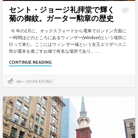
セント・ジョージ礼拝堂で輝く
2
菊の御紋。ガーター勲章の歴史
今 年の2月に、オックスフォードから電車でロンドン方面に
一時間ほどのところにあるウィンザー(Windsor)という場所に
行って来た。ここにはウィン ザー城という女王エリザベス二
世が週末を過ごすお城で有名な場所であり、…
CONTINUE READING
Aki • 2013年4月28日