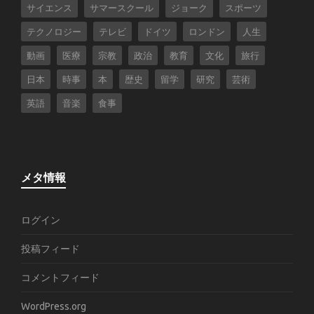
サイエンス
サマースクール
ジョーク
スポーツ
テクノロジー
テレビ
ドイツ
ロンドン
人生
動画
医療
宗教
政治
教育
文化
旅行
日本
時事
本
歴史
留学
研究
芸術
英語
音楽
食事
メタ情報
ログイン
投稿フィード
コメントフィード
WordPress.org