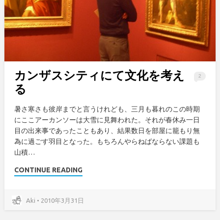
カンザスシティにて文化を考え
2
る
暑さ寒さも彼岸までと言うけれども、三月も暮れのこの時期
にここアーカンソーは大雪に見舞われた。それが春休み一日
目の出来事であったこともあり、結果数日を部屋に籠もり無
為に過ごす羽目となった。もちろんやらねばならない課題も
山積…
CONTINUE READING
Aki • 2010年3月31日