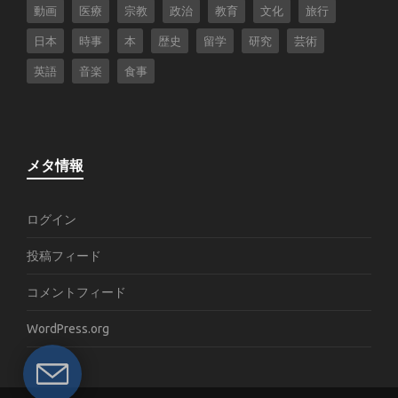
動画
医療
宗教
政治
教育
文化
旅行
日本
時事
本
歴史
留学
研究
芸術
英語
音楽
食事
メタ情報
ログイン
投稿フィード
コメントフィード
WordPress.org