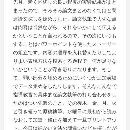
先月、漸く区切りの良い程度の実験結果がまと
まったので、そろそろ論文まとめなくてはと関
連論文探しを始めました。論文執筆で大切な点
は内容は当然ながら、それをいかにして伝える
かということが言われるので、その次にいつも
することはパワーポイントを使ったストーリー
の組立です。内容の順序を入れ替えたりしてよ
りよい表現方法を模索する過程で、何が足りな
いかということが浮き彫りになります。そし
て、弱い部分を埋めるためにいくつか追加実験
でデータ集めをしたりします。そんなこんなで
指導教官と具体的な論文執筆の打ち合わせをし
たのはつい先週のこと。その後木、金、月、火
と引き篭って原稿執筆。水曜日に最初から読み
なおして加筆・修正を加えて一旦プリントアウ
ト。今日は細かい文法の間違いなどを探しなが