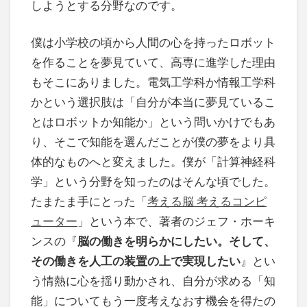
しようとする分野なのです。
僕は小学校の頃から人間の心を持ったロボット
を作ることを夢見ていて、高専に進学した理由
もそこにありました。電気工学科か情報工学科
かという選択肢は「自分が本当に夢見ているこ
とはロボットか知能か」という問いかけでもあ
り、そこで知能を選んだことが僕の夢をより具
体的なものへと変えました。僕が「計算神経科
学」という分野を知ったのはそんな頃でした。
たまたま手にとった「
考える脳 考えるコンピ
ューター
」という本で、著者のジェフ・ホーキ
ンスの『
脳の働きを明らかにしたい。そして、
その働きを人工の装置の上で実現したい
』とい
う情熱に心を揺り動かされ、自分が求める「知
能」についてもう一度考えなおす機会を得たの