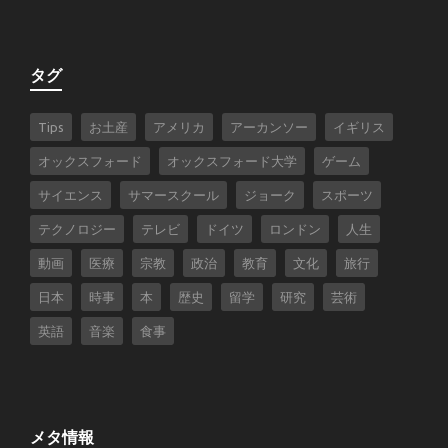
タグ
Tips
お土産
アメリカ
アーカンソー
イギリス
オックスフォード
オックスフォード大学
ゲーム
サイエンス
サマースクール
ジョーク
スポーツ
テクノロジー
テレビ
ドイツ
ロンドン
人生
動画
医療
宗教
政治
教育
文化
旅行
日本
時事
本
歴史
留学
研究
芸術
英語
音楽
食事
メタ情報