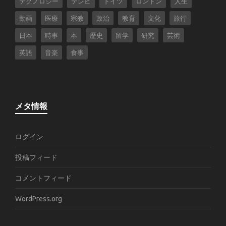
テクノロジー
テレビ
ドイツ
ロンドン
人生
動画
医療
宗教
政治
教育
文化
旅行
日本
時事
本
歴史
留学
研究
芸術
英語
音楽
食事
メタ情報
ログイン
投稿フィード
コメントフィード
WordPress.org