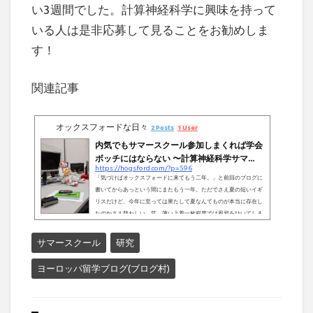
い3週間でした。計算神経科学に興味を持って
いる人は是非応募して見ることをお勧めしま
す！
関連記事
オックスフォードな日々
2 Posts
1 User
内気でもサマースクール参加しまくれば学会
ボッチにはならない 〜計算神経科学サマ...
https://hogsford.com/?p=596
「気づけばオックスフォードに来てもう二年。」と前回のブログに
書いてからあっという間にまたもう一年。ただでさえ夏の短いイギ
リスだけど、今年に至っては果たして夏なんてものが本当に存在し
たのかさえ疑わしい。笑 薄い上着一枚程度では風邪をひいてしま
いそうな、そんな８月の終わりです。博士課程も残すところあと一
年。一年半前のTransferと同様、今回はconfirmation of statusと
サマースクール
研究
いうファイナルイヤーに進むための口頭試験を９月末までにパスし
ないと博士課程のステータスを剥奪されてしまう。のんびりブログ
ヨーロッパ留学ブログ(ブログ村)
なんて書いている...