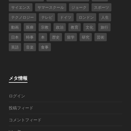
サイエンス
サマースクール
ジョーク
スポーツ
テクノロジー
テレビ
ドイツ
ロンドン
人生
動画
医療
宗教
政治
教育
文化
旅行
日本
時事
本
歴史
留学
研究
芸術
英語
音楽
食事
メタ情報
ログイン
投稿フィード
コメントフィード