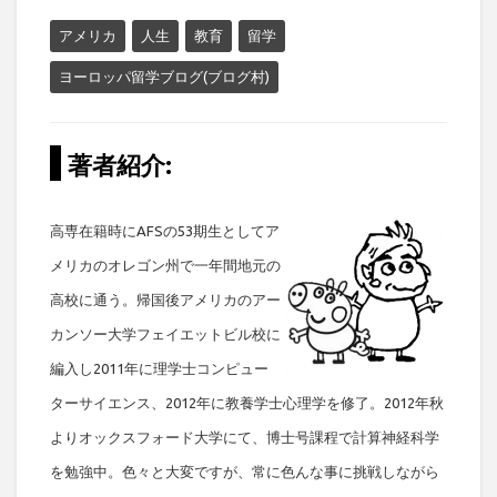
のところ全くの勘違いだったりする..。にも関わらず、10年前に高
校留学を決意して以来、気づけば僕の海外生活は今年でもう9年目
アメリカ
人生
教育
留学
に差し掛かる。先日パソコンの整理をしていたら、2012年の「第1
回カガクシャ・ネット総会」で、留学を考えている学生に向けて作
ヨーロッパ留学ブログ(ブログ村)
ったスライドが出て...
著者紹介:
高専在籍時にAFSの53期生としてア
メリカのオレゴン州で一年間地元の
高校に通う。帰国後アメリカのアー
カンソー大学フェイエットビル校に
編入し2011年に理学士コンピュー
ターサイエンス、2012年に教養学士心理学を修了。2012年秋
よりオックスフォード大学にて、博士号課程で計算神経科学
を勉強中。色々と大変ですが、常に色んな事に挑戦しながら