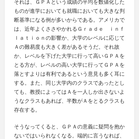
それは、ＧＰＡという成績の平均を数値化した
ものが進学においても就職においても大きな判
断基準になる例が多いからである。アメリカで
は、近年よくささやかれるＧｒａｄｅ ｉｎｆ
ｌａｔｉｏｎの影響か、大学のレベルに応じて
Ａの難易度も大きく差があるそうだ。それ故
か、レベルを下げた大学に行って高いＧＰＡを
とる方が、レベルの高い大学に行ってＧＰＡを
落とすよりは有利であるという意見も多く耳に
する。また、同じ大学内のクラスであったとし
ても、教授によってはＡを一人しか出さないよ
うなクラスもあれば、半数がＡをとるクラスも
存在する。
そうなってくると、ＧＰＡの意義に疑問を抱か
ないではいられなくなる。端的に言うなれば、