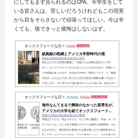
にしてもまず見られるのはGPA。今学生をして
いる皆さんは、苦しいだろうけれどもこの現実
から目をそらさないで頑張ってほしい。今は辛
くても、後できっと後悔はしないはず。
オックスフォードな日々
1 User
1 Pocket
紙風船の呪縛とアメリカ学部時代の僕
https://hogsford.com/?p=337
先日よりブログ記事の最後に「今後どんな記事を読みたいです
か？」というアンケートをつけることにしたのだけれど、早速いく
つか投稿があったので、今日はその中の「留学について」と「勉強
の仕方」にちなんで少し長くなりますが自分の経験を書いてみたい
と思います。 今に至るまで僕は恥ずかしながら幼い頃、自分はすご
いと思っていた。幼稚園の頃から、「ノーベル賞をとる」などとそ
の意味もわからず周りに約束し、必ず将来大成すると信じていた。
オックスフォードな日々
55 Posts
7 Users
16 Pockets
だけど、高校時代にあることがきっかけでそんな確信は消え去っ
た。当時僕は、試...
海外なんてまるで興味のなかった高専生が、
アメリカの大学を経てオックスフォード...
https://hogsford.com/?p=858
学部はアメリカ、院はイギリス。そして年に幾度も「学会」や「サ
マースクール」という名で各国のマイナーな都市に短期滞在。そん
なものだから、旅行好きの友達とかは僕も根っからの海外好きだと
思って話しかけてきたりする。だけど残念なことに、その印象は実